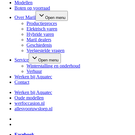
Modellen
Boten op voorraad
Over Maril
Open menu
Productieproces
Elektrisch varen
Hybride varen
Maril dealers
Geschiedenis
Veelgestelde vragen
Service
Open menu
Winterstalling en onderhoud
Verhuur
Werken bij Aquatec
Contact
Werken bij Aquatec
Oude modellen
werfoccasion.nl
allesvooruwsloep.nl
Facebook