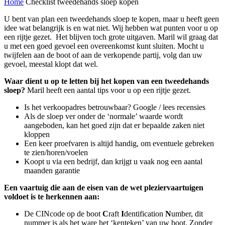
Home
Checklist tweedehands sloep kopen
U bent van plan een tweedehands sloep te kopen, maar u heeft geen
idee wat belangrijk is en wat niet. Wij hebben wat punten voor u op
een rijtje gezet. Het blijven toch grote uitgaven. Maril wil graag dat
u met een goed gevoel een overeenkomst kunt sluiten. Mocht u
twijfelen aan de boot of aan de verkopende partij, volg dan uw
gevoel, meestal klopt dat wel.
Waar dient u op te letten bij het kopen van een tweedehands
sloep?
Maril heeft een aantal tips voor u op een rijtje gezet.
Is het verkoopadres betrouwbaar? Google / lees recensies
Als de sloep ver onder de ‘normale’ waarde wordt
aangeboden, kan het goed zijn dat er bepaalde zaken niet
kloppen
Een keer proefvaren is altijd handig, om eventuele gebreken
te zien/horen/voelen
Koopt u via een bedrijf, dan krijgt u vaak nog een aantal
maanden garantie
Een vaartuig die aan de eisen van de wet pleziervaartuigen
voldoet is te herkennen aan:
De CINcode op de boot
C
raft
I
dentification
N
umber, dit
nummer is als het ware het ‘kenteken’ van uw boot. Zonder