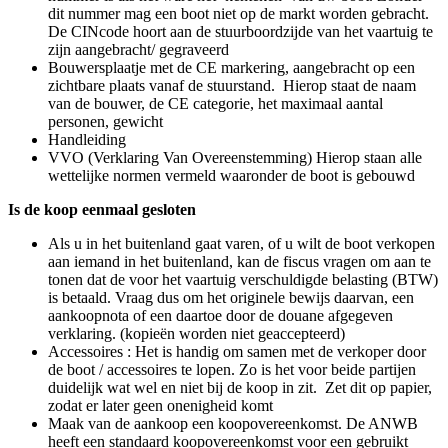
dit nummer mag een boot niet op de markt worden gebracht.
De CINcode hoort aan de stuurboordzijde van het vaartuig te
zijn aangebracht/ gegraveerd
Bouwersplaatje met de CE markering, aangebracht op een
zichtbare plaats vanaf de stuurstand. Hierop staat de naam
van de bouwer, de CE categorie, het maximaal aantal
personen, gewicht
Handleiding
VVO (Verklaring Van Overeenstemming) Hierop staan alle
wettelijke normen vermeld waaronder de boot is gebouwd
Is de koop eenmaal gesloten
Als u in het buitenland gaat varen, of u wilt de boot verkopen
aan iemand in het buitenland, kan de fiscus vragen om aan te
tonen dat de voor het vaartuig verschuldigde belasting (BTW)
is betaald. Vraag dus om het originele bewijs daarvan, een
aankoopnota of een daartoe door de douane afgegeven
verklaring. (kopieën worden niet geaccepteerd)
Accessoires : Het is handig om samen met de verkoper door
de boot / accessoires te lopen. Zo is het voor beide partijen
duidelijk wat wel en niet bij de koop in zit. Zet dit op papier,
zodat er later geen onenigheid komt
Maak van de aankoop een koopovereenkomst. De ANWB
heeft een standaard koopovereenkomst voor een gebruikt