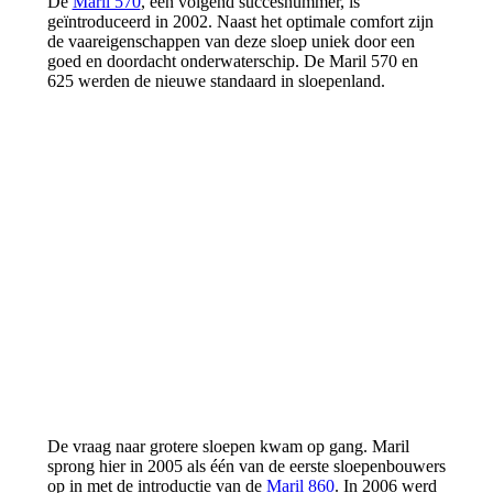
De
Maril 570
, een volgend succesnummer, is
geïntroduceerd in 2002. Naast het optimale comfort zijn
de vaareigenschappen van deze sloep uniek door een
goed en doordacht onderwaterschip. De Maril 570 en
625 werden de nieuwe standaard in sloepenland.
De vraag naar grotere sloepen kwam op gang. Maril
sprong hier in 2005 als één van de eerste sloepenbouwers
op in met de introductie van de
Maril 860
. In 2006 werd