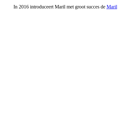
In 2016 introduceert Maril met groot succes de
Maril
6NXT
. Een luxe ruime sloep met veel extra’s aan boord.
In 2018 wordt de grote zus, de
Maril 7NXT
geïntroduceerd. Deze generatie Maril sloepen is klassiek
gelijnd en in een modern jasje gestoken.
Met introductie van nieuwe modellen gaan er ook
modellen uit het assortiment. Deze kunt u bekijken onder
het kopje ‘
Oude modellen
’.
Bekijk al onze huidige modellen via het menu onder
‘
modellen
’